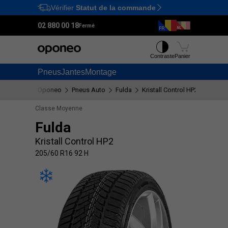
Vérifier
Statut de la commande
Ctrl
M
02 880 00 18
Fermé
Contraste
Panier
Pneus
Jantes
Montage
Oponeo
Pneus Auto
Fulda
Kristall Control HP2
205/60
Classe Moyenne
Fulda
Kristall Control HP2
205/60 R16 92 H