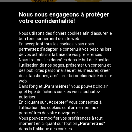
Nous nous engageons à protéger
votre confidentialité!
Groupe Oponeo
Nous utilisons des fichiers cookies afin d’assurer le
bon fonctionnement du site web.
En acceptant tous les cookies, vous nous
permettez d’adapter le contenu à vos besoins lors
de vos achats sur la base de vos préférences.
Česká
Deutschland
Éire
España
Nous traitons les données dans le but de: Faciliter
republika
l'utilisation de nos pages, présenter un contenu et
des publicités personnalisés et les mesurer, créer
des statistiques, améliorer la fonctionnalité du site
web.
France
Italia
Magyarország
Nederland
Dans l’onglet
„Paramètres”
vous pouvez choisir
quel type de fichiers cookies vous souhaitez
autoriser.
En cliquant sur
„Accepter”
vous consentez à
l’utilisation des cookies conformément aux
Österreich
Polska
Slovenská
United
paramètres de votre navigateur.
republika
Kingdom
Vous pouvez modifier vos préférences à tout
moment en cliquant sur l’option
„Paramètres”
dans la Politique des cookies.