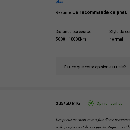
plus
Je recommande ce pneu
Résumé:
Distance parcourue:
Style de co
5000 - 10000km
normal
Est-ce que cette opinion est utile?
205/60 R16
Opinion vérifiée
Les pneus méritent tout à fait d'être recomman
seul inconvénient de ces pneumatiques c'est l