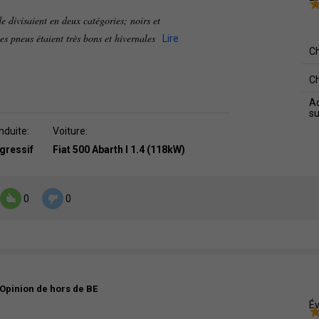
e divisaient en deux catégories; noirs et
les pneus étaient très bons et hivernales
Lire
C
C
Ad
s
nduite:
Voiture:
agressif
Fiat 500 Abarth I 1.4 (118kW)
0
0
Opinion de hors de BE
Év