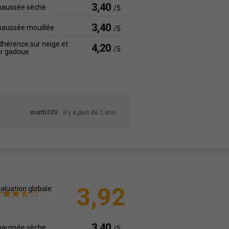
3,40
haussée sèche
/5
3,40
haussée mouillée
/5
hérence sur neige et
4,20
/5
ur gadoue
matti329
il y a plus de 2 ans
3,92
aluation globale:
3,40
haussée sèche
/5