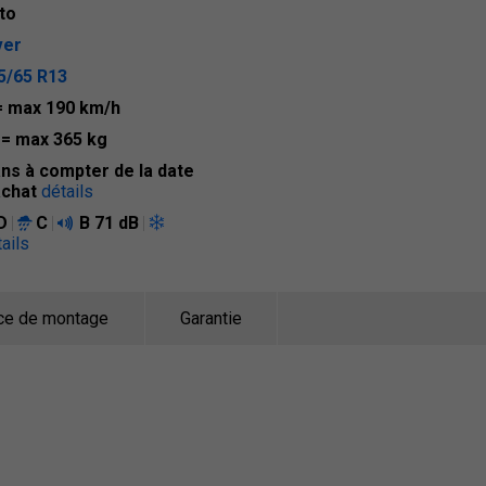
to
ver
5/65 R13
= max 190 km/h
3
= max 365 kg
ans à compter de la date
achat
détails
D
C
B
71 dB
ails
ce de montage
Garantie