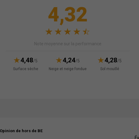
4,32
Note moyenne sur la performance
4,48
4,24
4,28
/5
/5
/5
Surface sèche
Neige et neige fondue
Sol mouillé
Opinion de hors de BE
Év