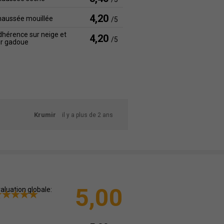
4,20
haussée mouillée
/5
hérence sur neige et
4,20
/5
ur gadoue
Krumir
il y a plus de 2 ans
5,00
aluation globale: