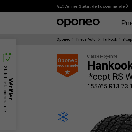
Vérifier
Statut de la commande
Ctrl
M
Pn
Oponeo
Pneus Auto
Hankook
i*ce
Classe Moyenne
Oponeo
Hankoo
recommande
Statut de la commande
i*cept RS 
Vérifier
155/65 R13 73 