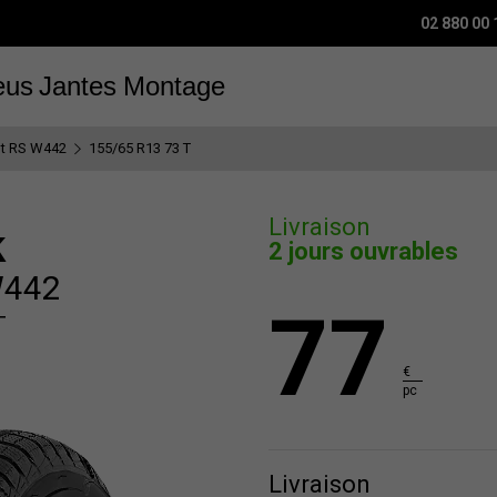
02 880 00 
eus
Jantes
Montage
pt RS W442
155/65 R13 73 T
Livraison
k
2 jours ouvrables
W442
77
T
€
pc
Livraison