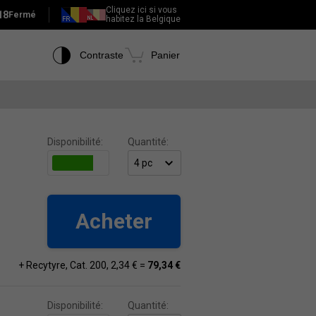
Cliquez ici si vous
18
Fermé
habitez la Belgique
Contraste
Panier
Disponibilité:
Quantité:
Acheter
+ Recytyre, Cat. 200, 2,34 € =
79,34 €
Disponibilité:
Quantité: