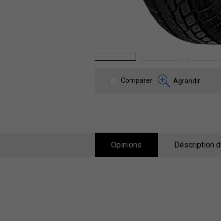
1
2
3
Comparer
Agrandir
Opinions
Déscription d