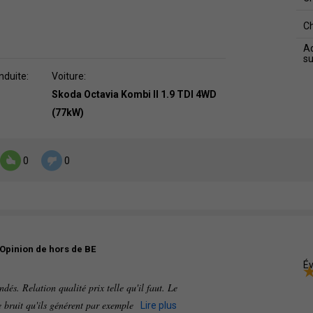
C
Ad
s
nduite:
Voiture:
Skoda Octavia Kombi II 1.9 TDI 4WD
(77kW)
0
0
Opinion de hors de BE
Év
dés. Relation qualité prix telle qu'il faut. Le
e bruit qu'ils générent par exemple
Lire plus