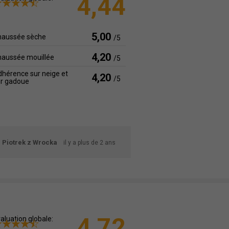
4,44
5,00
haussée sèche
/5
4,20
haussée mouillée
/5
hérence sur neige et
4,20
/5
ur gadoue
Piotrek z Wrocka
il y a plus de 2 ans
4,72
aluation globale: