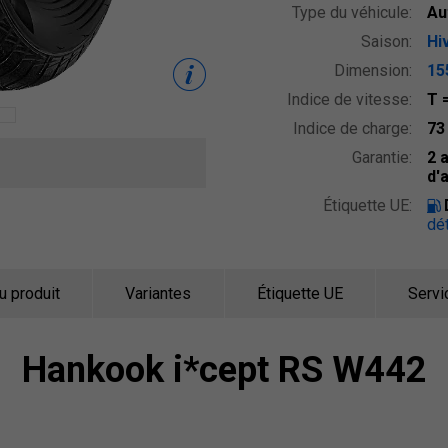
Type du véhicule:
Au
Saison:
Hi
Dimension:
15
Indice de vitesse:
T
Indice de charge:
7
Garantie:
2 
d'
Étiquette UE:
dét
u produit
Variantes
Étiquette UE
Servi
Hankook
i*cept RS W442