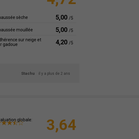
5,00
haussée sèche
/5
5,00
haussée mouillée
/5
hérence sur neige et
4,20
/5
ur gadoue
Stachu
il y a plus de 2 ans
3,64
aluation globale: