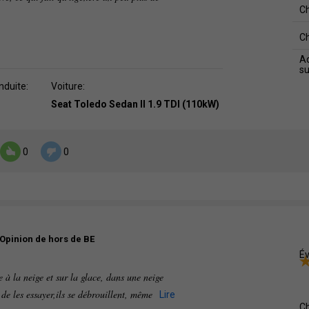
C
C
Ad
s
nduite:
Voiture:
Seat Toledo Sedan II 1.9 TDI (110kW)
0
0
Opinion de hors de BE
Év
 à la neige et sur la glace, dans une neige
 de les essayer,ils se débrouillent, même
Lire
C