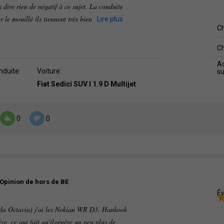
x dire rien de négatif à ce sujet. La conduite
ur le mouillé ils tiennent très bien
Lire plus
C
C
Ad
nduite:
Voiture:
s
Fiat Sedici SUV I 1.9 D Multijet
0
0
Opinion de hors de BE
Év
koda Octavia) j'ai les Nokian WR D3. Hankook
ve, ce qui fait qu'ilgénère un peu plus de