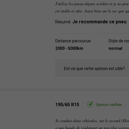
J'utilise les pneus depuis octobre et je ne peu
est stable et sûre. Aussi bien sur le sec que q
Je recommande ce pneu
Résumé:
Distance parcourue:
Style de co
2000 - 5000km
normal
Est-ce que cette opinion est utile?
195/65 R15
Opinion vérifiée
Je conduis deux véhicules, sur le second (S
a une bande de roulement un peu plus agressi