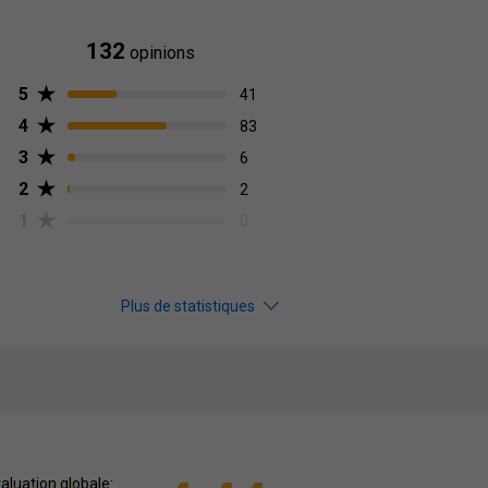
132
opinions
5
41
4
83
3
6
2
2
1
0
Plus de statistiques
aluation globale: