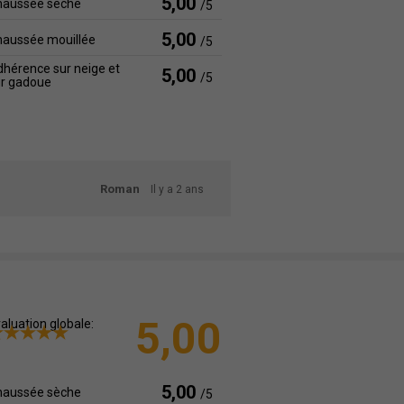
5,00
haussée sèche
/5
5,00
haussée mouillée
/5
hérence sur neige et
5,00
/5
ur gadoue
Roman
Il y a 2 ans
5,00
aluation globale:
5,00
haussée sèche
/5