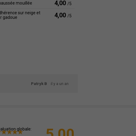
4,00
haussée mouillée
/5
hérence sur neige et
4,00
/5
ur gadoue
Patryk B
il y a un an
5,00
aluation globale: