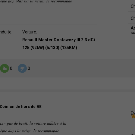
oblème non plus sur la neige. Je recommande
C
C
Ad
nduite:
Voiture:
s
Renault Master Dostawczy III 2.3 dCi
125 (92kW) (5/130) (125KM)
0
0
Opinion de hors de BE
Év
ux - pas de bruit, la voiture adhère à la
oblème dans la neige. Je recommande.