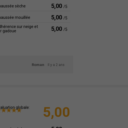
5,00
haussée sèche
/5
5,00
haussée mouillée
/5
hérence sur neige et
5,00
/5
ur gadoue
Roman
Il y a 2 ans
5,00
aluation globale: