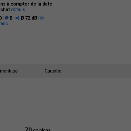
ans à compter de la date
achat
détails
D
B
B
72 dB
ails
 montage
Garantie
70
opinions