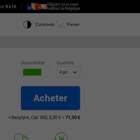
Cliquez ici si vous
hui:
8 à 16
habitez la Belgique
Contraste
Panier
Disponibilité:
Quantité:
Acheter
+ Recytyre, Cat. 300, 5,30 € =
71,30 €