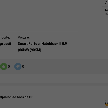
C
Ad
s
nduite:
Voiture:
agressif
Smart Forfour Hatchback II 0,9
(66kW) (90KM)
0
0
Opinion de hors de BE
Év