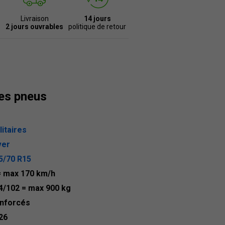
Livraison
14 jours
2 jours ouvrables
politique de retour
des pneus
litaires
ver
5/70 R15
= max 170 km/h
4/102
= max 900 kg
nforcés
26