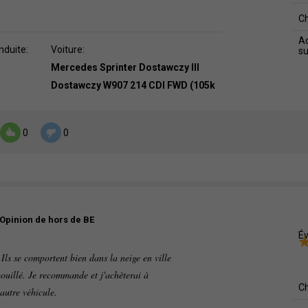
C
Ad
nduite:
Voiture:
s
Mercedes Sprinter Dostawczy III
Dostawczy W907 214 CDI FWD (105k
0
0
Opinion de hors de BE
Év
 Ils se comportent bien dans la neige en ville
mouillé. Je recommande et j'achèterai à
C
autre véhicule.