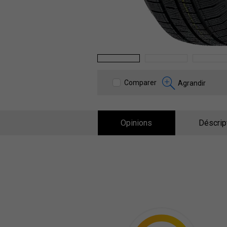
1
2
3
Comparer
Agrandir
Opinions
Déscrip