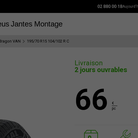
02 880 00 18
Aujourd'
eus
Jantes
Montage
dragon VAN
195/70 R15 104/102 R C
Livraison
2 jours ouvrables
66
€
pc