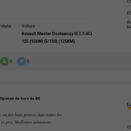
C
C
Ad
nduite:
Voiture:
s
Renault Master Dostawczy III 2.3 dCi
125 (92kW) (5/130) (125KM)
0
0
Opinion de hors de BE
Év
ont fait leurs preuves dans toutes les
 ce prix. Meilleures salutations.
C