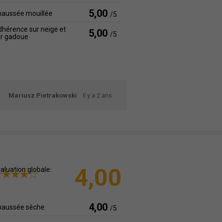
5,00
haussée mouillée
/5
hérence sur neige et
5,00
/5
ur gadoue
Mariusz Pietrakowski
Il y a 2 ans
4,00
aluation globale:
4,00
haussée sèche
/5