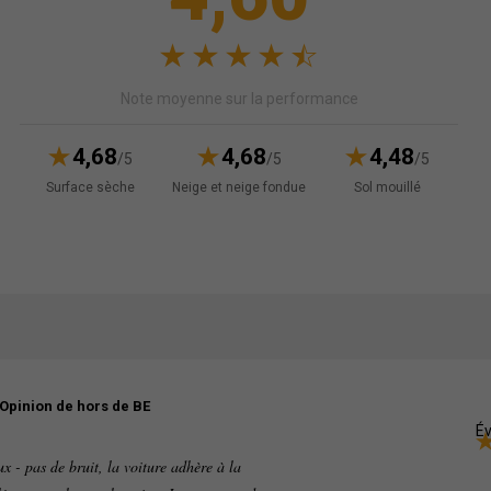
Note moyenne sur la performance
4,68
4,68
4,48
/5
/5
/5
Surface sèche
Neige et neige fondue
Sol mouillé
Opinion de hors de BE
Év
ux - pas de bruit, la voiture adhère à la