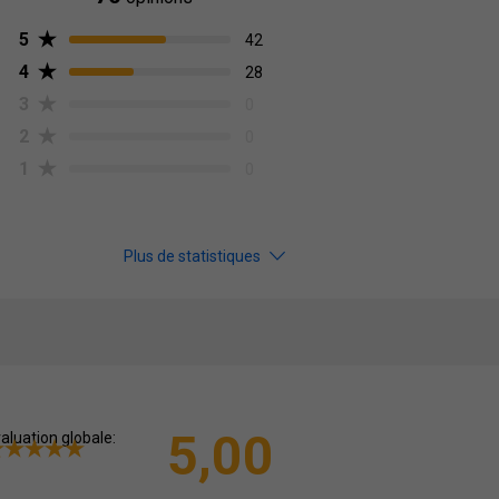
5
42
4
28
3
0
2
0
1
0
Plus de statistiques
5,00
aluation globale: