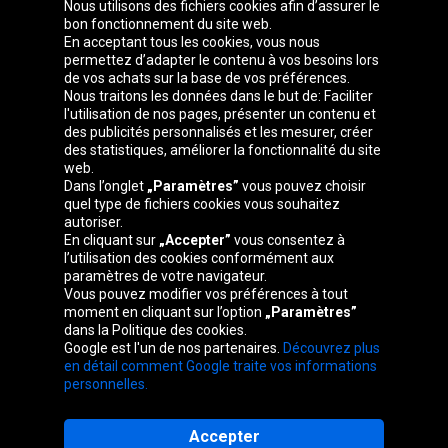
Nous utilisons des fichiers cookies afin d’assurer le
bon fonctionnement du site web.
En acceptant tous les cookies, vous nous
permettez d’adapter le contenu à vos besoins lors
de vos achats sur la base de vos préférences.
Groupe Oponeo
Nous traitons les données dans le but de: Faciliter
l'utilisation de nos pages, présenter un contenu et
des publicités personnalisés et les mesurer, créer
des statistiques, améliorer la fonctionnalité du site
web.
Česká
Deutschland
Éire
España
Dans l’onglet
„Paramètres”
vous pouvez choisir
republika
quel type de fichiers cookies vous souhaitez
autoriser.
En cliquant sur
„Accepter”
vous consentez à
l’utilisation des cookies conformément aux
France
Italia
Magyarország
Nederland
paramètres de votre navigateur.
Vous pouvez modifier vos préférences à tout
moment en cliquant sur l’option
„Paramètres”
dans la Politique des cookies.
Google est l'un de nos partenaires.
Découvrez plus
Österreich
Polska
Slovenská
United
en détail comment Google traite vos informations
republika
Kingdom
personnelles.
Accepter