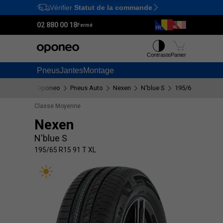
Vérifier
Statut de la commande
Ctrl
M
02 880 00 18
Fermé
Contraste
Panier
Pneus
Jantes
Montage
Oponeo
Pneus Auto
Nexen
N'blue S
195/65 R15 91 T
Classe Moyenne
Nexen
N'blue S
195/65 R15 91 T XL