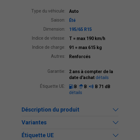
Type du véhicule:
Auto
Saison:
Été
Dimension:
195/65 R15
Indice de vitesse:
T
= max 190 km/h
Indice de charge:
91
= max 615 kg
Autres:
Renforcés
Garantie:
2 ans à compter de la
date d'achat
détails
Étiquette UE:
B
B
B
71 dB
détails
Déscription du produit
Variantes
Étiquette UE