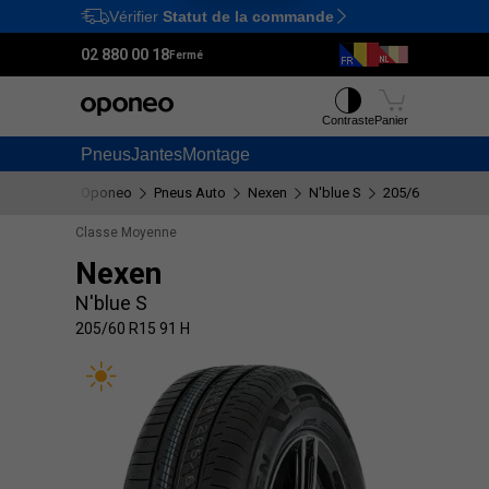
Vérifier
Statut de la commande
Ctrl
M
02 880 00 18
Fermé
Contraste
Panier
Pneus
Jantes
Montage
Oponeo
Pneus Auto
Nexen
N'blue S
205/60 R15 91 H
Classe Moyenne
Nexen
N'blue S
205/60 R15 91 H