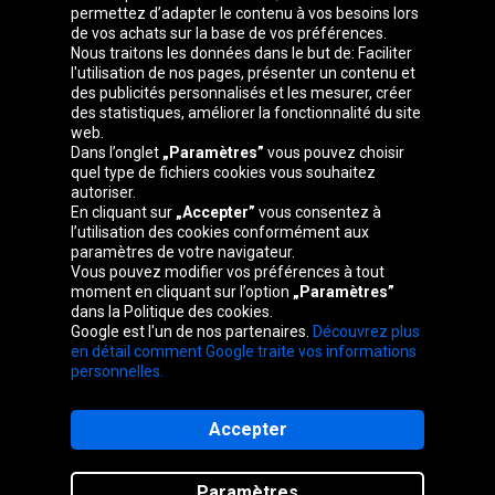
permettez d’adapter le contenu à vos besoins lors
de vos achats sur la base de vos préférences.
Groupe Oponeo
Nous traitons les données dans le but de: Faciliter
l'utilisation de nos pages, présenter un contenu et
des publicités personnalisés et les mesurer, créer
des statistiques, améliorer la fonctionnalité du site
web.
Česká
Deutschland
Éire
España
Dans l’onglet
„Paramètres”
vous pouvez choisir
republika
quel type de fichiers cookies vous souhaitez
autoriser.
En cliquant sur
„Accepter”
vous consentez à
l’utilisation des cookies conformément aux
France
Italia
Magyarország
Nederland
paramètres de votre navigateur.
Vous pouvez modifier vos préférences à tout
moment en cliquant sur l’option
„Paramètres”
dans la Politique des cookies.
Google est l'un de nos partenaires.
Découvrez plus
Österreich
Polska
Slovenská
United
en détail comment Google traite vos informations
republika
Kingdom
personnelles.
Accepter
Plan du site
Paramètres