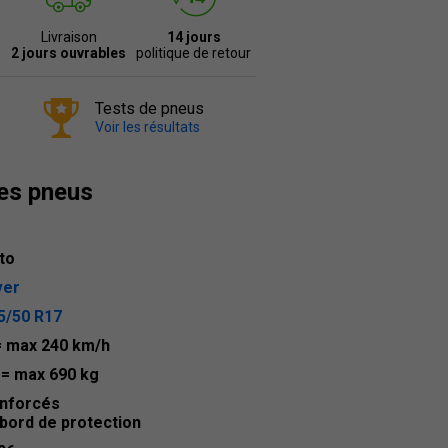
Livraison
14 jours
2 jours ouvrables
politique de retour
Tests de pneus
Voir les résultats
des pneus
to
ver
5/50 R17
= max 240 km/h
5
= max 690 kg
nforcés
bord de protection