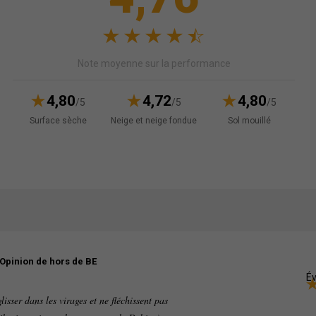
Note moyenne sur la performance
4,80
4,72
4,80
/5
/5
/5
Surface sèche
Neige et neige fondue
Sol mouillé
Opinion de hors de BE
Év
isser dans les virages et ne fléchissent pas