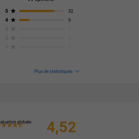
5
32
4
9
3
0
2
0
1
0
Plus de statistiques
4,52
aluation globale: