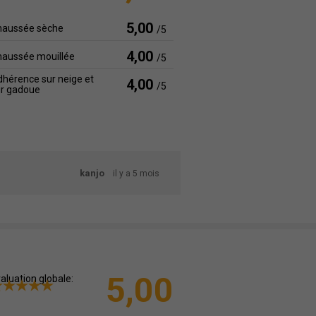
5,00
haussée sèche
/5
4,00
haussée mouillée
/5
hérence sur neige et
4,00
/5
ur gadoue
kanjo
il y a 5 mois
5,00
aluation globale: