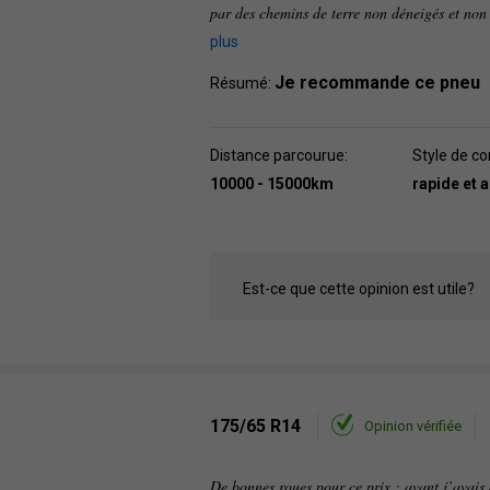
par des chemins de terre non déneigés et non s
plus
Je recommande ce pneu
Résumé:
Distance parcourue:
Style de co
10000 - 15000km
rapide et 
Est-ce que cette opinion est utile?
175/65 R14
Opinion vérifiée
De bonnes roues pour ce prix ; avant j’avais 