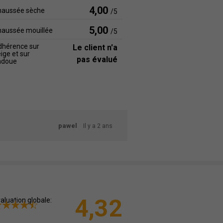
4,00
haussée sèche
/5
5,00
haussée mouillée
/5
dhérence sur
Le client n'a
ige et sur
pas évalué
adoue
pawel
Il y a 2 ans
4,32
aluation globale: