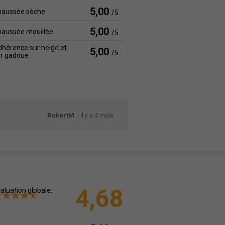
5,00
haussée sèche
/5
5,00
haussée mouillée
/5
hérence sur neige et
5,00
/5
ur gadoue
RobertM
Il y a 4 mois
4,68
aluation globale: