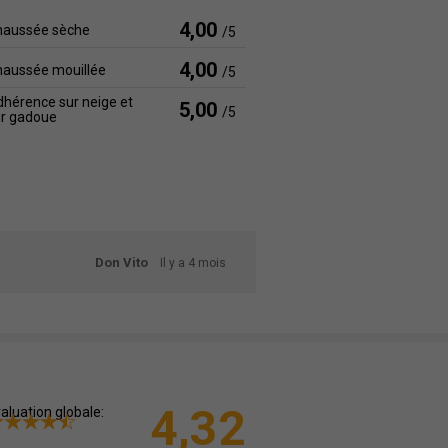
4,00
haussée sèche
/5
4,00
haussée mouillée
/5
hérence sur neige et
5,00
/5
ur gadoue
Don Vito
Il y a 4 mois
4,32
aluation globale: