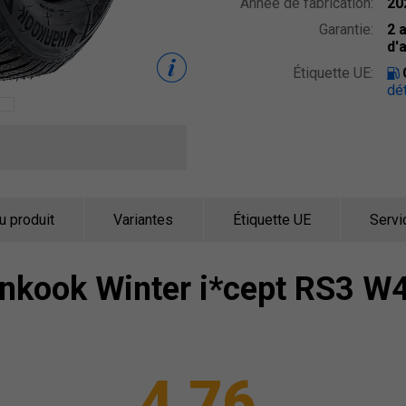
Année de fabrication:
20
Garantie:
2 
d'
Étiquette UE:
dét
u produit
Variantes
Étiquette UE
Servi
nkook
Winter i*cept RS3 W
4,76