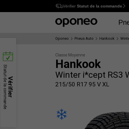
Vérifier
Statut de la commande
Ctrl
M
Pn
Oponeo
Pneus Auto
Hankook
Wint
Classe Moyenne
Hankook
Statut de la commande
Winter i*cept RS3
Vérifier
215/50 R17 95 V XL