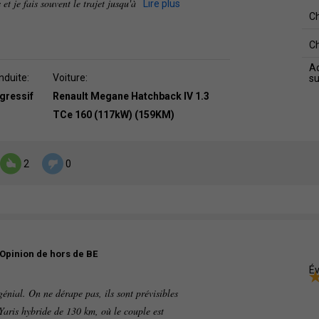
 et je fais souvent le trajet jusqu'à
Lire plus
C
C
Ad
nduite:
Voiture:
s
agressif
Renault Megane Hatchback IV 1.3
TCe 160 (117kW) (159KM)
2
0
Opinion de hors de BE
Év
énial. On ne dérape pas, ils sont prévisibles
 Yaris hybride de 130 km, où le couple est