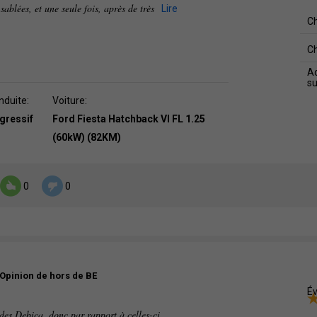
ablées, et une seule fois, après de très
Lire
C
C
Ad
s
nduite:
Voiture:
agressif
Ford Fiesta Hatchback VI FL 1.25
(60kW) (82KM)
0
0
Opinion de hors de BE
Év
des Dębica, donc par rapport à celles-ci,