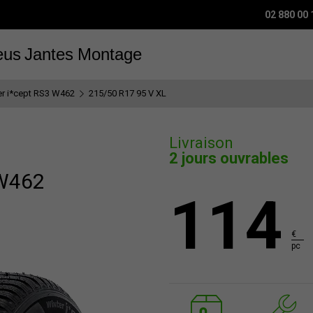
02 880 00 
eus
Jantes
Montage
er i*cept RS3 W462
215/50 R17 95 V XL
Livraison
2 jours ouvrables
 W462
114
€
pc