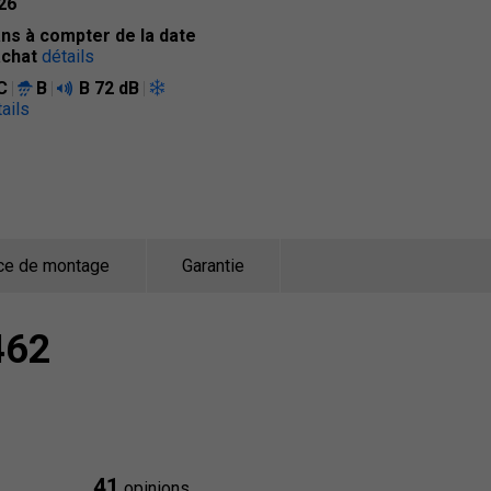
26
ans à compter de la date
achat
détails
C
B
B
72 dB
ails
ce de montage
Garantie
462
41
opinions