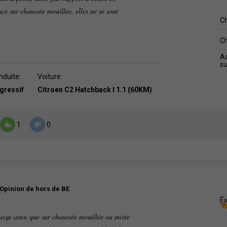
ence sur chaussée mouillée, elles ne se sont
C
C
Ad
s
nduite:
Voiture:
agressif
Citroen C2 Hatchback I 1.1 (60KM)
1
0
Opinion de hors de BE
Év
 neige ainsi que sur chaussée mouillée ou mixte