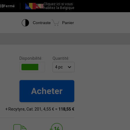
Cliquez ici si vous
18
Fermé
habitez la Belgique
Contraste
Panier
Disponibilité:
Quantité:
Acheter
+ Recytyre, Cat. 201, 4,55 € =
118,55 €