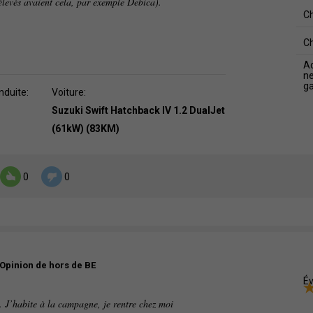
 élevés avaient cela, par exemple Debica).
C
C
A
ne
g
nduite:
Voiture:
Suzuki Swift Hatchback IV 1.2 DualJet
(61kW) (83KM)
0
0
Opinion de hors de BE
Év
. J’habite à la campagne, je rentre chez moi