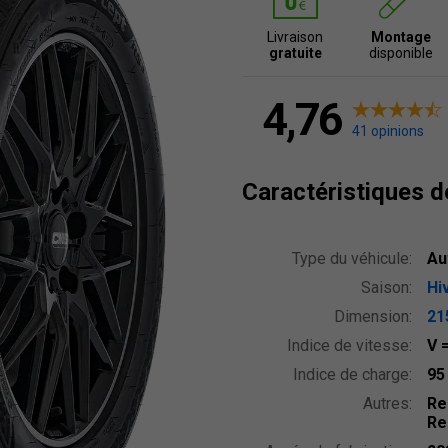
Livraison
Montage
gratuite
disponible
4,76
41 opinions
Caractéristiques 
Type du véhicule:
Au
Saison:
Hi
Dimension:
21
Indice de vitesse:
V
Indice de charge:
9
Autres:
Re
Re