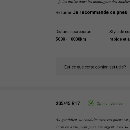
- je les utilise dans les montagnes des Sudètes
Je recommande ce pneu
Résumé:
Distance parcourue:
Style de co
5000 - 10000km
rapide et 
Est-ce que cette opinion est utile?
205/45 R17
Opinion vérifiée
Au quotidien, la conduite avec ces pneus est g
et on en a vraiment pour son argent. Avec la