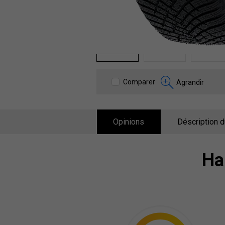
1
2
3
Comparer
Agrandir
Opinions
Déscription d
Ha