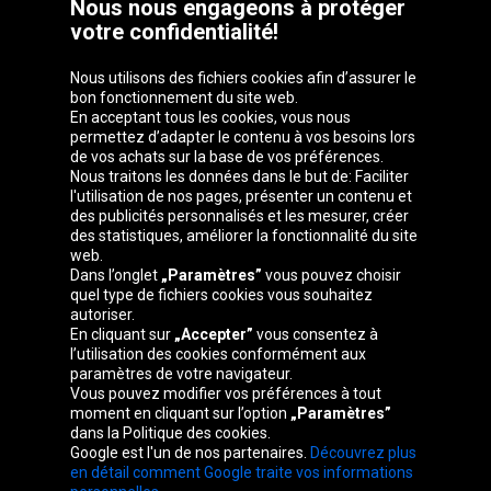
Nous nous engageons à protéger
votre confidentialité!
Nous utilisons des fichiers cookies afin d’assurer le
bon fonctionnement du site web.
En acceptant tous les cookies, vous nous
permettez d’adapter le contenu à vos besoins lors
de vos achats sur la base de vos préférences.
Groupe Oponeo
Nous traitons les données dans le but de: Faciliter
l'utilisation de nos pages, présenter un contenu et
des publicités personnalisés et les mesurer, créer
des statistiques, améliorer la fonctionnalité du site
web.
Česká
Deutschland
Éire
España
Dans l’onglet
„Paramètres”
vous pouvez choisir
republika
quel type de fichiers cookies vous souhaitez
autoriser.
En cliquant sur
„Accepter”
vous consentez à
l’utilisation des cookies conformément aux
France
Italia
Magyarország
Nederland
paramètres de votre navigateur.
Vous pouvez modifier vos préférences à tout
moment en cliquant sur l’option
„Paramètres”
dans la Politique des cookies.
Google est l'un de nos partenaires.
Découvrez plus
Österreich
Polska
Slovenská
United
en détail comment Google traite vos informations
republika
Kingdom