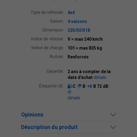
Type du véhicule:
4x4
Saison:
4 saisons
Dimension:
235/50 R18
Indice de vitesse:
V
= max 240 km/h
Indice de charge:
101
= max 825 kg
Autres:
Renforcés
Garantie:
2 ans à compter de la
date d'achat
détails
Étiquette UE:
C
B
B
72 dB
détails
Opinions
Déscription du produit