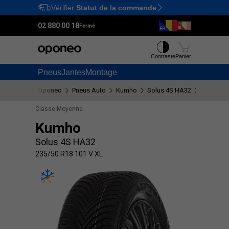
Vérifier
Statut de la commande
Ctrl
M
02 880 00 18
Fermé
Contraste
Panier
Pneus
Jantes
Montage
Oponeo
Pneus Auto
Kumho
Solus 4S HA32
235/50 R
Classe Moyenne
Kumho
Solus 4S HA32
235/50 R18 101 V XL