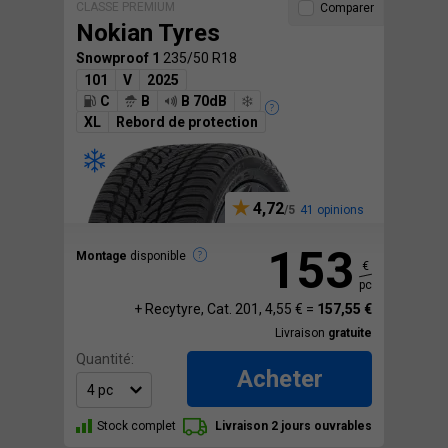
CLASSE PREMIUM
Comparer
Nokian Tyres
Snowproof 1
235/50 R18
101
V
2025
C
B
B 70dB
XL
Rebord de protection
4,72
41 opinions
153
Montage
disponible
€
pc
+ Recytyre, Cat. 201, 4,55 € =
157,55 €
Livraison
gratuite
Quantité:
Acheter
Stock complet
Livraison 2 jours ouvrables