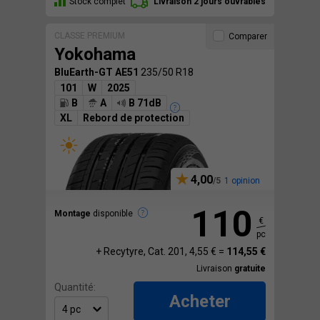
Stock complet
Livraison 2 jours ouvrables
CLASSE PREMIUM
Comparer
Yokohama
BluEarth-GT AE51
235/50 R18
101
W
2025
B
A
B 71dB
XL
Rebord de protection
4,00
1 opinion
110
Montage
disponible
€
pc
+ Recytyre, Cat. 201, 4,55 € =
114,55 €
Livraison
gratuite
Quantité:
Acheter