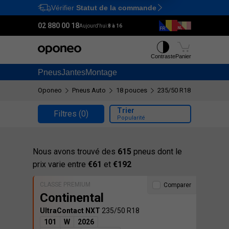
Vérifier
Statut de la commande
Ctrl
M
02 880 00 18
Aujourd'hui:
8 à 16
Contraste
Panier
Pneus
Jantes
Montage
Oponeo
Pneus Auto
18 pouces
235/50 R18
Trier
Filtres
(0)
Popularité
Nous avons trouvé des
615
pneus dont le
prix varie entre
€61
et
€192
CLASSE PREMIUM
Comparer
Continental
UltraContact NXT
235/50 R18
101
W
2026