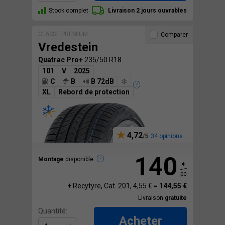
Stock complet
Livraison 2 jours ouvrables
CLASSE PREMIUM
Comparer
Vredestein
Quatrac Pro+
235/50 R18
101
V
2025
C
B
B 72dB
XL
Rebord de protection
4,72
34 opinions
140
Montage
disponible
€
pc
+ Recytyre, Cat. 201, 4,55 € =
144,55 €
Livraison
gratuite
Quantité:
Acheter