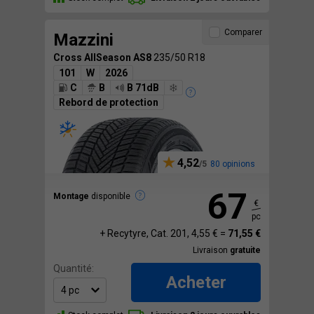
Comparer
Mazzini
Cross AllSeason AS8
235/50 R18
101
W
2026
C
B
B 71dB
Rebord de protection
4,52
80 opinions
67
Montage
disponible
€
pc
+ Recytyre, Cat. 201, 4,55 € =
71,55 €
Livraison
gratuite
Quantité:
Acheter