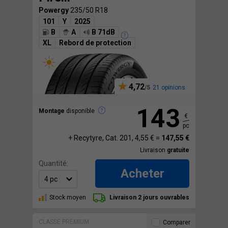
Powergy
235/50 R18
101
Y
2025
B
A
B 71dB
XL
Rebord de protection
4,72
21 opinions
143
Montage
disponible
€
pc
+ Recytyre, Cat. 201, 4,55 € =
147,55 €
Livraison
gratuite
Quantité:
Acheter
Stock moyen
Livraison 2 jours ouvrables
CLASSE PREMIUM
Comparer