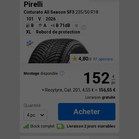
Pirelli
Cinturato All Season SF3
235/50 R18
101
V
2026
B
A
B 71dB
XL
Rebord de protection
4,80
97 opinions
152
Montage
disponible
€
pc
+ Recytyre, Cat. 201, 4,55 € =
156,55 €
Livraison
gratuite
Quantité:
Acheter
Stock complet
Livraison 2 jours ouvrables