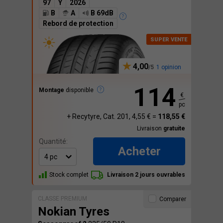
97
Y
2026
B
A
B 69dB
Rebord de protection
4,00
1 opinion
114
Montage
disponible
€
pc
+ Recytyre, Cat. 201, 4,55 € =
118,55 €
Livraison
gratuite
Quantité:
Acheter
Stock complet
Livraison 2 jours ouvrables
CLASSE PREMIUM
Comparer
Nokian Tyres