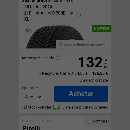
Seasonproof 2
235/50 R18
101
V
2026
B
A
B 70dB
XL
Nous collectons des avis.
132
Montage
disponible
€
pc
+ Recytyre, Cat. 201, 4,55 € =
136,55 €
Livraison
gratuite
Quantité:
Acheter
Stock complet
Livraison 2 jours ouvrables
CLASSE PREMIUM
Comparer
Pirelli