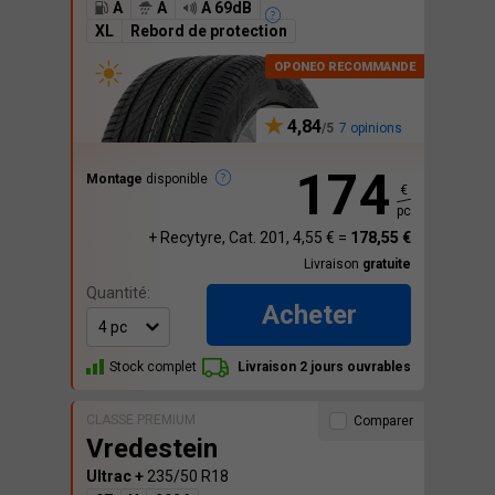
A
A
A 69dB
XL
Rebord de protection
4,84
7 opinions
174
Montage
disponible
€
pc
+ Recytyre, Cat. 201, 4,55 € =
178,55 €
Livraison
gratuite
Quantité:
Acheter
Stock complet
Livraison 2 jours ouvrables
CLASSE PREMIUM
Comparer
Vredestein
Ultrac +
235/50 R18