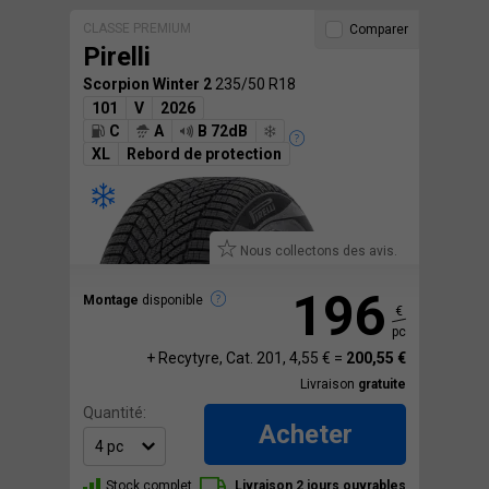
CLASSE PREMIUM
Comparer
Pirelli
Scorpion Winter 2
235/50 R18
101
V
2026
C
A
B 72dB
XL
Rebord de protection
Nous collectons des avis.
196
Montage
disponible
€
pc
+ Recytyre, Cat. 201, 4,55 € =
200,55 €
Livraison
gratuite
Quantité:
Acheter
Stock complet
Livraison 2 jours ouvrables